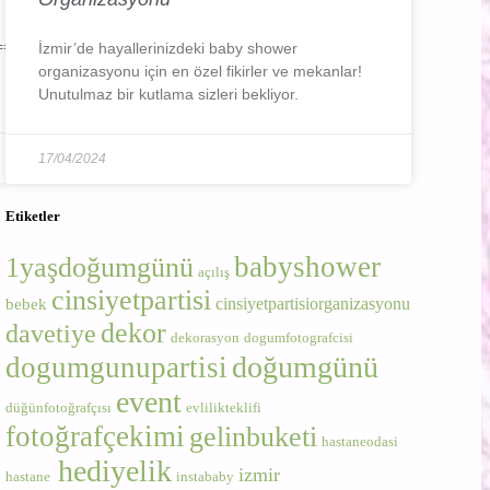
=========
İzmir’de hayallerinizdeki baby shower
organizasyonu için en özel fikirler ve mekanlar!
Unutulmaz bir kutlama sizleri bekliyor.
17/04/2024
Etiketler
babyshower
1yaşdoğumgünü
açılış
cinsiyetpartisi
cinsiyetpartisiorganizasyonu
bebek
dekor
davetiye
dekorasyon
dogumfotografcisi
doğumgünü
dogumgunupartisi
event
düğünfotoğrafçısı
evlilikteklifi
fotoğrafçekimi
gelinbuketi
hastaneodasi
hediyelik
izmir
hastane
instababy