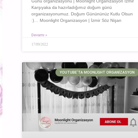
Günü organizasyonu | Moonlight Organizasyon İzmir
Karşıyaka da hazırladığımız doğum günü
organizasyonumuz. Doğum Günününüz Kutlu Olsun
:)… Moonlight Organizasyon | İzmir Söz Nişan
Devamı »
17/09/2022
YOUTUBE'TA MOONLIGHT ORGANIZASYON