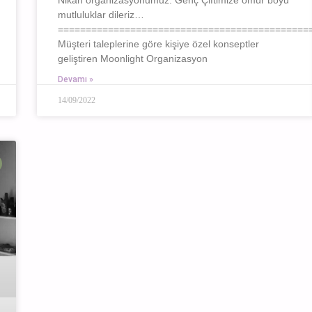
mutluluklar dileriz…
=============================================
Müşteri taleplerine göre kişiye özel konseptler
geliştiren Moonlight Organizasyon
Devamı »
14/09/2022