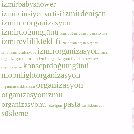
izmirbabyshower
izmirdenişan
izmircinsiyetpartisi
izmirdeorganizasyon
izmirdoğumgünü
izmir doğum günü organizasyonu
izmirevlilikteklifi
izmir nişan organizasyonu
izmirorganizasyon
izmir
izmirnişanorganizasyonu
organizasyon firmaları
izmir organizasyon fiyatları
izmir söz
konseptdoğumgünü
organizasyonu
moonlightorganizasyon
organizasyon
nişanmasasıkiralama
organizasyonizmir
pasta
organizasyonu
ozelgun
rustikkonsept
süsleme