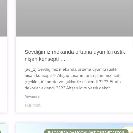
Sevdiğimiz mekanda ortama uyumlu rustik
nişan konsepti …
[ad_1] Sevdiğimiz mekanda ortama uyumlu rustik
nişan konsepti ✨ Ahşap tasarım arka planımız, soft
çiçekler, tül perde ve ışıklar ile süslendi ???? Etrafa
dekorlar eklendi ???? Ahşap love yazılı dekor
Devamı »
10/04/2023
İNSTAGRAM'DA MOONLIGHT ORGANIZASYON