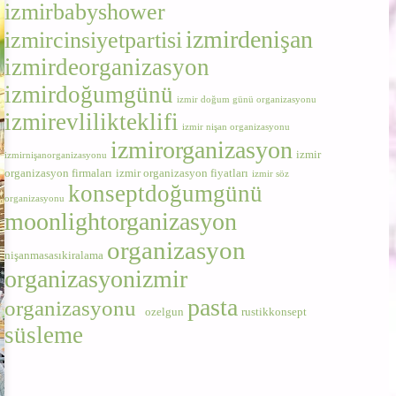
izmirbabyshower
izmirdenişan
izmircinsiyetpartisi
izmirdeorganizasyon
izmirdoğumgünü
izmir doğum günü organizasyonu
izmirevlilikteklifi
izmir nişan organizasyonu
izmirorganizasyon
izmir
izmirnişanorganizasyonu
organizasyon firmaları
izmir organizasyon fiyatları
izmir söz
konseptdoğumgünü
organizasyonu
moonlightorganizasyon
organizasyon
nişanmasasıkiralama
organizasyonizmir
pasta
organizasyonu
ozelgun
rustikkonsept
süsleme