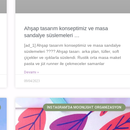
Ahşap tasarım konseptimiz ve masa
sandalye süslemeleri …
[ad_1] Ahşap tasarım konseptimiz ve masa sandalye
süslemeleri ???? Ahşap tasarı. arka plan, tüller, soft
çiçekler ve ışıklarla süslendi. Rustik orta masa maket
pasta ve jüt runner ile çekmeceler samanlar
Devamı »
09/04/2023
İNSTAGRAM'DA MOONLIGHT ORGANIZASYON