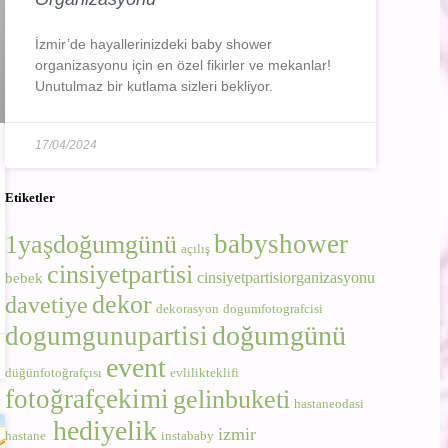
İzmir’de hayallerinizdeki baby shower
organizasyonu için en özel fikirler ve mekanlar!
Unutulmaz bir kutlama sizleri bekliyor.
17/04/2024
Etiketler
babyshower
1yaşdoğumgünü
açılış
cinsiyetpartisi
cinsiyetpartisiorganizasyonu
bebek
dekor
davetiye
dekorasyon
dogumfotografcisi
doğumgünü
dogumgunupartisi
event
düğünfotoğrafçısı
evlilikteklifi
fotoğrafçekimi
gelinbuketi
hastaneodasi
hediyelik
izmir
hastane
instababy