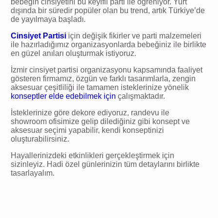
bebeğin cinsiyetini bu keyifli parti ile öğreniyor. Yurt
dışında bir süredir popüler olan bu trend, artık Türkiye’de
de yayılmaya başladı.
Cinsiyet Partisi
için değişik fikirler ve parti malzemeleri
ile hazırladığımız organizasyonlarda bebeğiniz ile birlikte
en güzel anıları oluşturmak istiyoruz.
İzmir cinsiyet partisi organizasyonu kapsamında faaliyet
gösteren firmamız, özgün ve farklı tasarımlarla, zengin
aksesuar çeşitliliği ile tamamen isteklerinize yönelik
konseptler elde edebilmek için
çalışmaktadır.
İsteklerinize göre dekore ediyoruz, randevu ile
showroom ofisimize gelip dilediğiniz gibi konsept ve
aksesuar seçimi yapabilir, kendi konseptinizi
oluşturabilirsiniz.
Hayallerinizdeki etkinlikleri gerçekleştirmek için
sizinleyiz. Hadi özel günlerinizin tüm detaylarını birlikte
tasarlayalım.