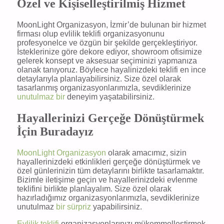
Özel ve Kişiselleştirilmiş Hizmet
MoonLight Organizasyon, İzmir’de bulunan bir hizmet
firması olup evlilik teklifi organizasyonunu
profesyonelce ve özgün bir şekilde gerçekleştiriyor.
İsteklerinize göre dekore ediyor, showroom ofisimize
gelerek konsept ve aksesuar seçiminizi yapmanıza
olanak tanıyoruz. Böylece hayalinizdeki teklifi en ince
detaylarıyla planlayabilirsiniz. Size özel olarak
tasarlanmış organizasyonlarımızla, sevdiklerinize
unutulmaz bir
deneyim yaşatabilirsiniz.
Hayallerinizi Gerçeğe Dönüştürmek
İçin Buradayız
MoonLight Organizasyon
olarak amacımız, sizin
hayallerinizdeki etkinlikleri gerçeğe dönüştürmek ve
özel günlerinizin tüm detaylarını birlikte tasarlamaktır.
Bizimle iletişime geçin ve hayallerinizdeki evlenme
teklifini birlikte planlayalım. Size özel olarak
hazırladığımız organizasyonlarımızla, sevdiklerinize
unutulmaz
bir sürpriz
yapabilirsiniz.
Evlilik teklifi
organizasyonlarınızı mükemmelleştirmek