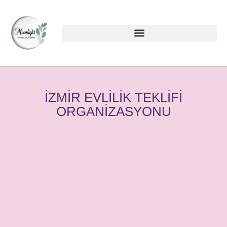
İZMIR EVLILIK TEKLIFI
ORGANIZASYONU