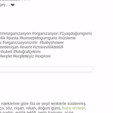
r şey… ❤️
 #izmirorganizasyon #organizasyon #1yaşdoğumgünü
nlik #pasta #konseptdogumgunu #süsleme
si #organizasyonizmir #babyshower
denişan #event #izmirevlilikteklifi
inbuketi #fotoğrafçekimi
#keşfet #keşfetteyiz #explore
steklerine göre lila ve yeşil renklerle süslenmiş
ca, söz, nişan, nikah, doğum günü,
baby shower
,
 partisi, evlilik teklifi, gelin hamamı, açılış