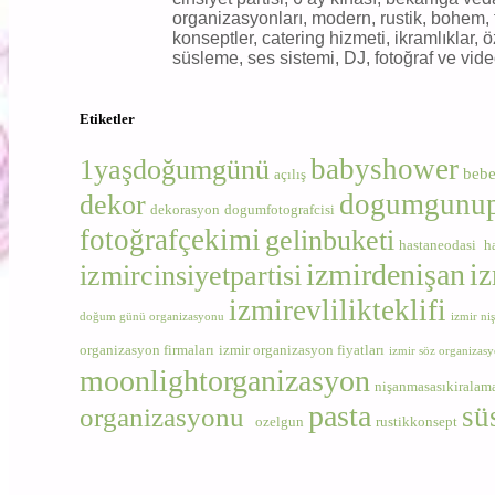
organizasyonları, modern, rustik, bohem, far
konseptler, catering hizmeti, ikramlıklar
süsleme, ses sistemi, DJ, fotoğraf ve vide
Etiketler
babyshower
1yaşdoğumgünü
beb
açılış
dogumgunupa
dekor
dekorasyon
dogumfotografcisi
fotoğrafçekimi
gelinbuketi
hastaneodasi
h
izmirdenişan
i
izmircinsiyetpartisi
izmirevlilikteklifi
doğum günü organizasyonu
izmir ni
organizasyon firmaları
izmir organizasyon fiyatları
izmir söz organizas
moonlightorganizasyon
nişanmasasıkiralam
pasta
sü
organizasyonu
ozelgun
rustikkonsept