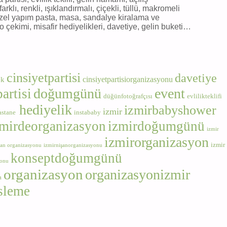
klı, renkli, ışıklandırmalı, çiçekli, tüllü, makromeli
, özel yapım pasta, masa, sandalye kiralama ve
o çekimi, misafir hediyelikleri, davetiye, gelin buketi…
cinsiyetpartisi
davetiye
cinsiyetpartisiorganizasyonu
ek
doğumgünü
event
rtisi
düğünfotoğrafçısı
evlilikteklifi
hediyelik
izmirbabyshower
izmir
astane
instababy
zmirdeorganizasyon
izmirdoğumgünü
izmir
izmirorganizasyon
izmir
şan organizasyonu
izmirnişanorganizasyonu
konseptdoğumgünü
yonu
organizasyon
organizasyonizmir
a
sleme