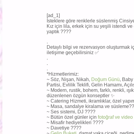
[ad_1]
İsteklere göre renklerle süslenmiş Cinsiy
Kız için lila, erkek için su yeşili istendi 
yaptık ????
.
Detaylı bilgi ve rezervasyon oluşturmak
iletişime geçebilirsiniz ✅
.
.
.
*Hizmetlerimiz:
~ Söz, Nişan, Nikah,
Doğum Günü
, Baby
Partisi, Evlilik Teklifi, Gelin Hamamı, Aç
~ Modern, rustik, bohem, farklı, renkli, ışı
düzenlenen özgün konseptler ✨
~ Catering Hizmeti, ikramlıklar, özel yap
~ Masa, sandalye kiralama ve süsleme?
~ Ses sistemi, DJ ????
~ Bütün özel günler için
fotoğraf ve video
~ Misafir hediyelikleri ????
~ Davetiye ????
~
Gelin Buketi
, damat yaka çiçeği, nedime