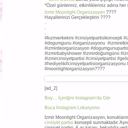
*Özel günleriniz, etkinlikleriniz adına he
İzmir Moonlight Organizasyon
????
Hayallerinizi Gerçekleştirin ????
.
.
.
#kızmıerkekmi #cinsiyetpartisikonsepti
#dogumgunu #organizasyonu #izmiretki
#izmirdeorganizasyon #dogumgunuparti
#izmirbabyshower #izmirdoğumgünü #izmir
#izmircinsiyetpartisi #cinsiyetpartisi #gel
#hediyelik#cinsiyetpartisiorganizasyonu 
#moonlightorganizasyon????
[ad_2]
Boy… İçeriğini Instagram’da Gör
Buca İnstagram Lokasyonu
İzmir Moonlight Organizasyon, konukların i
cinsiyet partisi
konsepti sunmaktadır. Ayrı
cinsiyet partisi, 6 ay kınası, bekarlığa veda