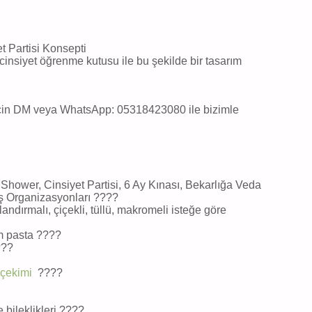
et Partisi Konsepti
ve cinsiyet öğrenme kutusu ile bu şekilde bir tasarım
 için DM veya WhatsApp: 05318423080 ile bizimle
 Shower, Cinsiyet Partisi, 6 Ay Kınası, Bekarlığa Veda
ılış Organizasyonları ????
klandırmalı, çiçekli, tüllü, makromeli isteğe göre
ım pasta ????
???
 çekimi
????
 bileklikleri ????