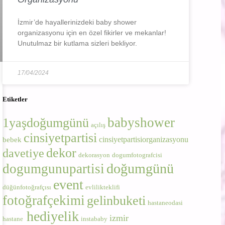
İzmir’de hayallerinizdeki baby shower
organizasyonu için en özel fikirler ve mekanlar!
Unutulmaz bir kutlama sizleri bekliyor.
17/04/2024
Etiketler
babyshower
1yaşdoğumgünü
açılış
cinsiyetpartisi
cinsiyetpartisiorganizasyonu
bebek
dekor
davetiye
dekorasyon
dogumfotografcisi
doğumgünü
dogumgunupartisi
event
düğünfotoğrafçısı
evlilikteklifi
fotoğrafçekimi
gelinbuketi
hastaneodasi
hediyelik
izmir
hastane
instababy