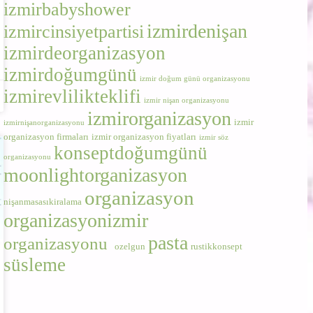
izmirbabyshower
izmirdenişan
izmircinsiyetpartisi
izmirdeorganizasyon
izmirdoğumgünü
izmir doğum günü organizasyonu
izmirevlilikteklifi
izmir nişan organizasyonu
izmirorganizasyon
izmir
izmirnişanorganizasyonu
organizasyon firmaları
izmir organizasyon fiyatları
izmir söz
konseptdoğumgünü
organizasyonu
moonlightorganizasyon
organizasyon
nişanmasasıkiralama
organizasyonizmir
pasta
organizasyonu
ozelgun
rustikkonsept
süsleme