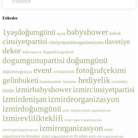
17/04/2024
Etiketler
babyshower
1yaşdoğumgünü
bebek
açılış
cinsiyetpartisi
davetiye
cinsiyetpartisiorganizasyonu
dekor
dekorasyon
dogumfotografcisi
doğumgünü
dogumgunupartisi
event
fotoğrafçekimi
düğünfotoğrafçısı
evlilikteklifi
hediyelik
gelinbuketi
hastaneodasi
hastane
instababy
izmirbabyshower
izmircinsiyetpartisi
izmir
izmirdenişan
izmirdeorganizasyon
izmirdoğumgünü
izmir doğum günü organizasyonu
izmirevlilikteklifi
izmir nişan organizasyonu
izmirorganizasyon
izmir
izmirnişanorganizasyonu
organizasyon firmaları
izmir organizasyon fiyatları
izmir söz organizasyonu