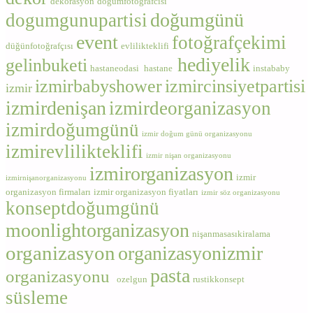
dekorasyon
dogumfotografcisi
doğumgünü
dogumgunupartisi
event
fotoğrafçekimi
düğünfotoğrafçısı
evlilikteklifi
hediyelik
gelinbuketi
hastaneodasi
hastane
instababy
izmirbabyshower
izmircinsiyetpartisi
izmir
izmirdenişan
izmirdeorganizasyon
izmirdoğumgünü
izmir doğum günü organizasyonu
izmirevlilikteklifi
izmir nişan organizasyonu
izmirorganizasyon
izmir
izmirnişanorganizasyonu
organizasyon firmaları
izmir organizasyon fiyatları
izmir söz organizasyonu
konseptdoğumgünü
moonlightorganizasyon
nişanmasasıkiralama
organizasyon
organizasyonizmir
pasta
organizasyonu
ozelgun
rustikkonsept
süsleme