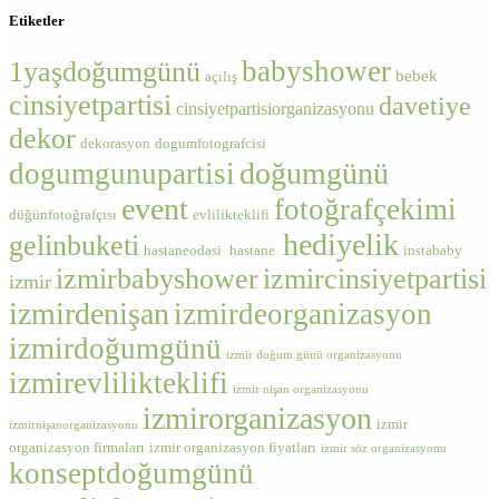
Etiketler
babyshower
1yaşdoğumgünü
bebek
açılış
cinsiyetpartisi
davetiye
cinsiyetpartisiorganizasyonu
dekor
dekorasyon
dogumfotografcisi
doğumgünü
dogumgunupartisi
event
fotoğrafçekimi
düğünfotoğrafçısı
evlilikteklifi
hediyelik
gelinbuketi
hastaneodasi
hastane
instababy
izmirbabyshower
izmircinsiyetpartisi
izmir
izmirdenişan
izmirdeorganizasyon
izmirdoğumgünü
izmir doğum günü organizasyonu
izmirevlilikteklifi
izmir nişan organizasyonu
izmirorganizasyon
izmir
izmirnişanorganizasyonu
organizasyon firmaları
izmir organizasyon fiyatları
izmir söz organizasyonu
konseptdoğumgünü