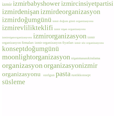
izmirbabyshower
izmircinsiyetpartisi
izmir
izmirdenişan
izmirdeorganizasyon
izmirdoğumgünü
izmir doğum günü organizasyonu
izmirevlilikteklifi
izmir nişan organizasyonu
izmirorganizasyon
izmir
izmirnişanorganizasyonu
organizasyon firmaları
izmir organizasyon fiyatları
izmir söz organizasyonu
konseptdoğumgünü
moonlightorganizasyon
nişanmasasıkiralama
organizasyon
organizasyonizmir
pasta
organizasyonu
ozelgun
rustikkonsept
süsleme