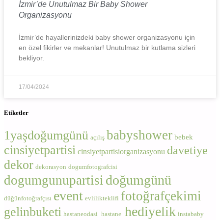
İzmir’de Unutulmaz Bir Baby Shower
Organizasyonu
İzmir’de hayallerinizdeki baby shower organizasyonu için
en özel fikirler ve mekanlar! Unutulmaz bir kutlama sizleri
bekliyor.
17/04/2024
Etiketler
babyshower
1yaşdoğumgünü
bebek
açılış
cinsiyetpartisi
davetiye
cinsiyetpartisiorganizasyonu
dekor
dekorasyon
dogumfotografcisi
doğumgünü
dogumgunupartisi
event
fotoğrafçekimi
düğünfotoğrafçısı
evlilikteklifi
hediyelik
gelinbuketi
hastaneodasi
hastane
instababy