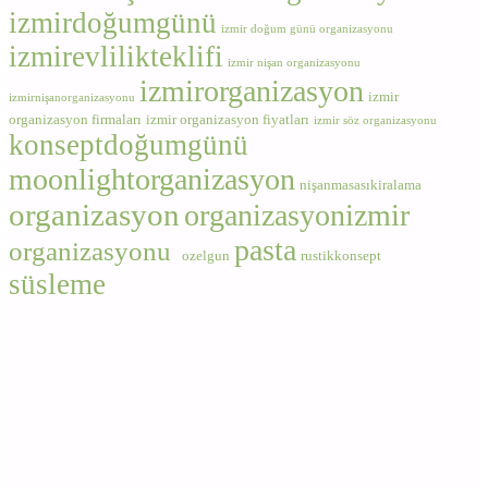
izmirdoğumgünü
izmir doğum günü organizasyonu
izmirevlilikteklifi
izmir nişan organizasyonu
izmirorganizasyon
izmir
izmirnişanorganizasyonu
organizasyon firmaları
izmir organizasyon fiyatları
izmir söz organizasyonu
konseptdoğumgünü
moonlightorganizasyon
nişanmasasıkiralama
organizasyon
organizasyonizmir
pasta
organizasyonu
ozelgun
rustikkonsept
süsleme