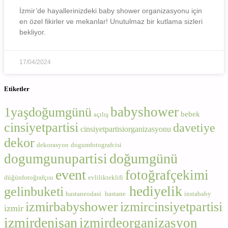
İzmir’de hayallerinizdeki baby shower organizasyonu için
en özel fikirler ve mekanlar! Unutulmaz bir kutlama sizleri
bekliyor.
17/04/2024
Etiketler
babyshower
1yaşdoğumgünü
bebek
açılış
cinsiyetpartisi
davetiye
cinsiyetpartisiorganizasyonu
dekor
dekorasyon
dogumfotografcisi
doğumgünü
dogumgunupartisi
event
fotoğrafçekimi
düğünfotoğrafçısı
evlilikteklifi
hediyelik
gelinbuketi
hastaneodasi
hastane
instababy
izmirbabyshower
izmircinsiyetpartisi
izmir
izmirdenişan
izmirdeorganizasyon