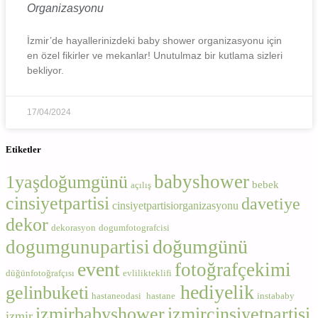
Organizasyonu
İzmir’de hayallerinizdeki baby shower organizasyonu için
en özel fikirler ve mekanlar! Unutulmaz bir kutlama sizleri
bekliyor.
17/04/2024
Etiketler
babyshower
1yaşdoğumgünü
bebek
açılış
cinsiyetpartisi
davetiye
cinsiyetpartisiorganizasyonu
dekor
dekorasyon
dogumfotografcisi
doğumgünü
dogumgunupartisi
event
fotoğrafçekimi
düğünfotoğrafçısı
evlilikteklifi
hediyelik
gelinbuketi
hastaneodasi
hastane
instababy
izmirbabyshower
izmircinsiyetpartisi
izmir