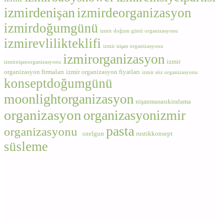
izmirdenişan
izmirdeorganizasyon
izmirdoğumgünü
izmir doğum günü organizasyonu
izmirevlilikteklifi
izmir nişan organizasyonu
izmirorganizasyon
izmir
izmirnişanorganizasyonu
organizasyon firmaları
izmir organizasyon fiyatları
izmir söz organizasyonu
konseptdoğumgünü
moonlightorganizasyon
nişanmasasıkiralama
organizasyon
organizasyonizmir
pasta
organizasyonu
ozelgun
rustikkonsept
süsleme