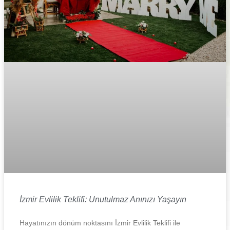
İzmir Evlilik Teklifi: Unutulmaz Anınızı Yaşayın
Hayatınızın dönüm noktasını İzmir Evlilik Teklifi ile